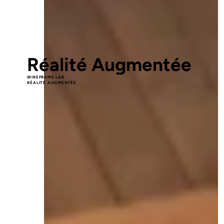
1
00
Réalité Augmentée
WIREFRAME LAB
RÉALITÉ AUGMENTÉE
La réalité augmentée au 