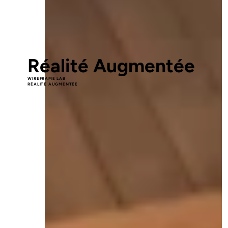
1
00
Réalité Augmentée
WIREFRAME LAB
RÉALITÉ AUGMENTÉE
La réalité augmentée au 